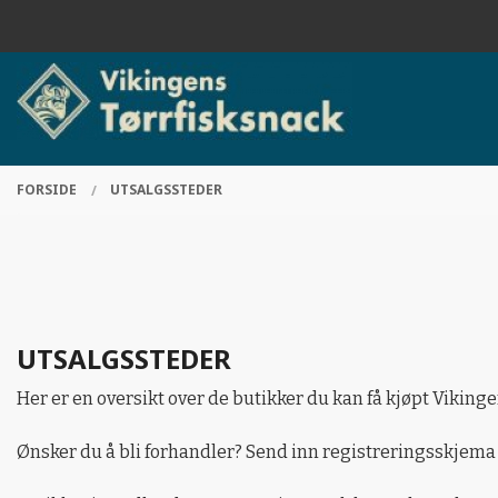
Gå
Lukk
til
innholdet
PRODUKTER
FORSIDE
UTSALGSSTEDER
UTSALGSSTEDER
Her er en oversikt over de butikker du kan få kjøpt Viking
Ønsker du å bli forhandler? Send inn registreringsskjema 