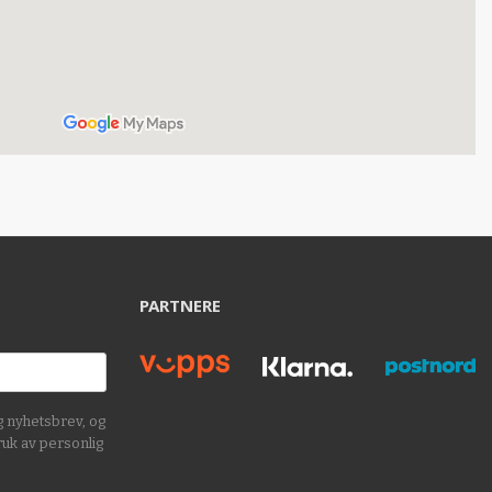
PARTNERE
g nyhetsbrev, og
ruk av personlig