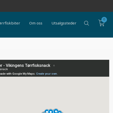
0
ørrfiskbiter
Om oss
Utsalgssteder