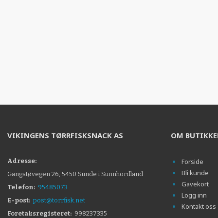
VIKINGENS TØRRFISKSNACK AS
OM BUTIKK
Adresse:
Forside
Bli kunde
Gangstøvegen 26, 5450 Sunde i Sunnhordland
Gavekort
Telefon:
95485073
Logg inn
E-post:
post@torrfisk.net
Kontakt oss
Foretaksregisteret:
998237335