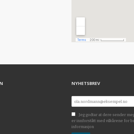
EN
NYHETSBREV
Jeg godtar at dere sender me
er innforstått med vilkårene for b
informasjon